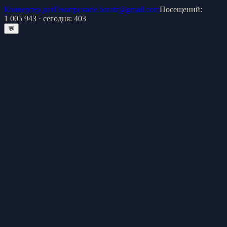
Конвертер дат
Гематрия
arie.baratz@gmail.com
Посещений:
1 005 943
· сегодня:
403
💬