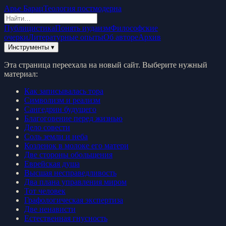
Арье Барац
Теология постмодерна
Публицистика
Понять иудаизм
Философские
очерки
Литературные опыты
Об авторе
Архив
Инструменты ▾
Эта страница переехала на новый сайт. Выберите нужный
материал:
Как записывалась тора
Символизм и реализм
Сангедрин будущего
Благоговение перед жизнью
Дело совести
Соль земли и неба
Козленок в молоке его матери
Две стороны обольщения
Еврейская душа
Высшая несправедливость
Два плана управления миром
Тот человек
Графологическая экспертиза
Две ненависти
Естественная гнусность