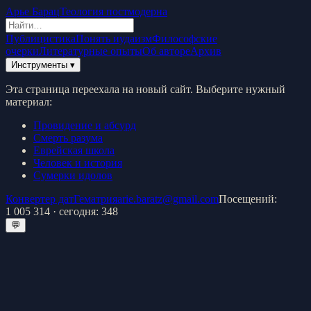
Арье Барац
Теология постмодерна
Публицистика
Понять иудаизм
Философские
очерки
Литературные опыты
Об авторе
Архив
Инструменты ▾
Эта страница переехала на новый сайт. Выберите нужный
материал:
Провидение и абсурд
Смерть разума
Еврейская школа
Человек и история
Сумерки идолов
Конвертер дат
Гематрия
arie.baratz@gmail.com
Посещений:
1 005 314
· сегодня:
348
💬