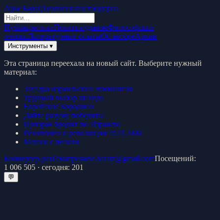
Арье Барац
Теология постмодерна
Публицистика
Понять иудаизм
Философские
очерки
Литературные опыты
Об авторе
Архив
Инструменты ▾
Эта страница переехала на новый сайт. Выберите нужный
материал:
Загадка израильских леммингов
Трудный выбор шахида
Еврейское Бородино
Дайте разуму победить!
Призрак бродит по Израилю
Резолюция и революция ??.??.2006
Мешок с песком
Конвертер дат
Гематрия
arie.baratz@gmail.com
Посещений:
1 006 505
· сегодня:
201
💬